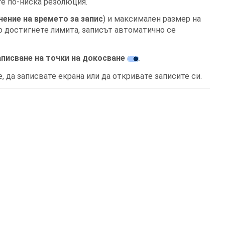
те по-ниска резолюция.
чение на времето за запис
) и максимален размер на
ко достигнете лимита, записът автоматично се
писване на точки на докосване
.
е
,
да записвате екрана
или
да откривате записите си
.