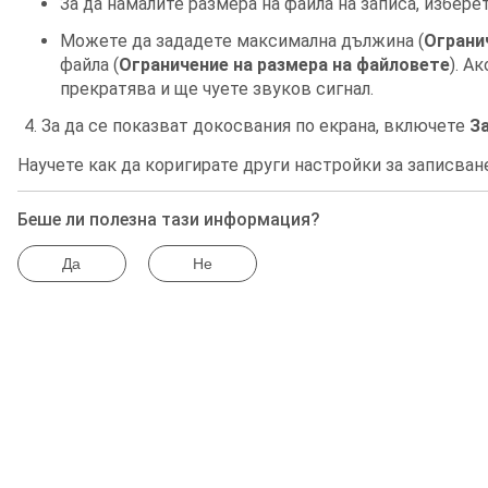
За да намалите размера на файла на записа, избере
Можете да зададете максимална дължина (
Ограни
файла (
Ограничение на размера на файловете
). А
прекратява и ще чуете звуков сигнал.
За да се показват докосвания по екрана, включете
За
Научете как
да коригирате други настройки за записван
Беше ли полезна тази информация?
Да
Не