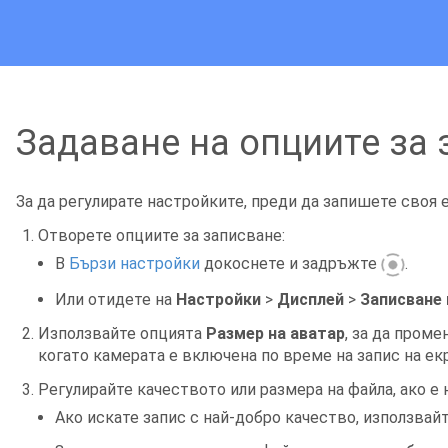
Задаване на опциите за 
За да регулирате настройките, преди да запишете своя е
Отворете опциите за записване:
В
Бързи настройки
докоснете и задръжте
.
Или отидете на
Настройки
>
Дисплей
>
Записване 
Използвайте опцията
Размер на аватар
, за да проме
когато
камерата
е включена по време на запис на екр
Регулирайте качеството или размера на файла, ако е
Ако искате запис с най-добро качество, използвай