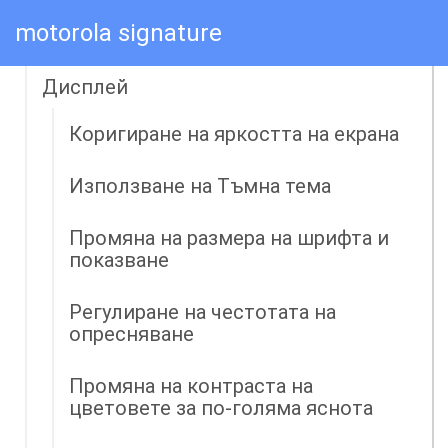
Ограничете прекъсванията със
motorola signature
Режими
Дисплей
Коригиране на яркостта на екрана
Използване на Тъмна тема
Промяна на размера на шрифта и
показване
Регулиране на честотата на
опресняване
Промяна на контраста на
цветовете за по-голяма яснота