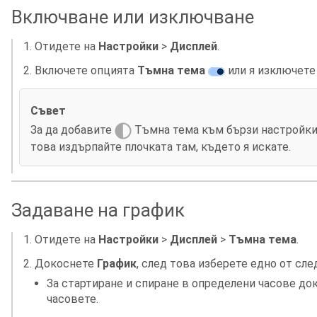
Включване или изключване
Отидете на
Настройки
>
Дисплей
.
Включете опцията
Тъмна тема
или я изключет
Съвет
За да добавите
Тъмна тема към бързи настройки
това издърпайте плочката там, където я искате.
Задаване на график
Отидете на
Настройки
>
Дисплей
>
Тъмна тема
.
Докоснете
График
, след това изберете едно от сле
За стартиране и спиране в определени часове д
часовете.