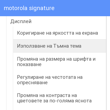
Ограничете прекъсванията със
motorola signature
Режими
Дисплей
Коригиране на яркостта на екрана
Използване на Тъмна тема
Промяна на размера на шрифта и
показване
Регулиране на честотата на
опресняване
Промяна на контраста на
цветовете за по-голяма яснота