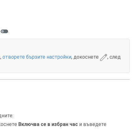
е
.
,
отворете бързите настройки
, докоснете
, след
дните:
окоснете
Включва се в избран час
и въведете