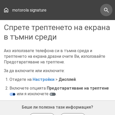
motorola signature
Спрете трептенето на екрана
в тъмни среди
Ако използвате телефона си в тъмна среда и
трептенето на екрана дразни очите Ви, използвайте
Предотвратяване на трептене.
За да включите или изключите:
Отидете на
Настройки
>
Дисплей
.
Включете опцията
Предотвратяване на трептене
или я изключете
.
Беше ли полезна тази информация?