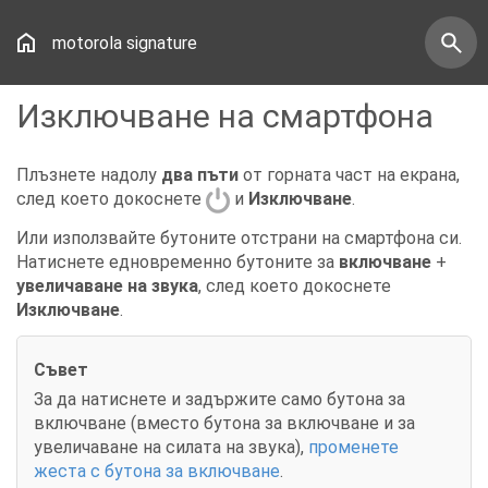
motorola signature
Изключване на смартфона
Плъзнете надолу
два пъти
от горната част на екрана,
след което докоснете
и
Изключване
.
Или използвайте бутоните отстрани на смартфона си.
Натиснете едновременно бутоните за
включване
+
увеличаване на звука
, след което докоснете
Изключване
.
Съвет
За да натиснете и задържите само бутона за
включване (вместо бутона за включване и за
увеличаване на силата на звука),
променете
жеста с бутона за включване
.