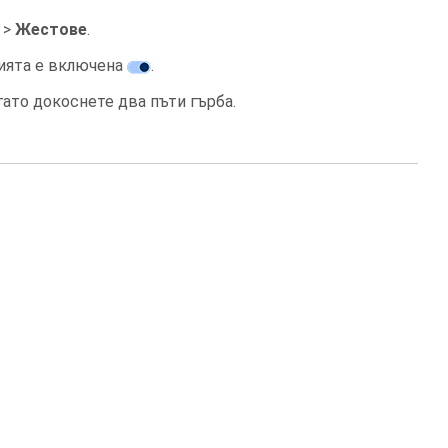
>
Жестове
.
цията е включена
.
ато докоснете два пъти гърба.