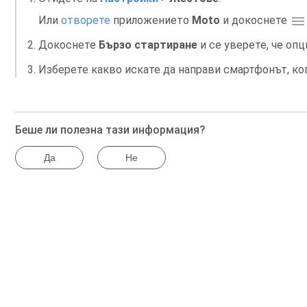
Или
отворете
приложението
Moto
и докоснете
Докоснете
Бързо стартиране
и се уверете, че оп
Изберете какво искате да направи смартфонът, ког
Беше ли полезна тази информация?
Да
Не