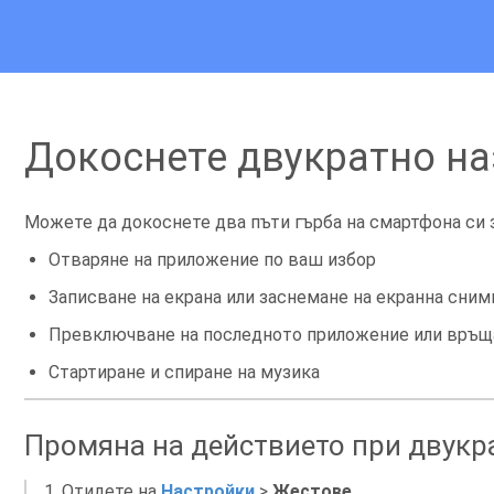
Докоснете двукратно на
Можете да докоснете два пъти гърба на смартфона си 
Отваряне на приложение по ваш избор
Записване на екрана или заснемане на екранна сним
Превключване на последното приложение или връща
Стартиране и спиране на музика
Промяна на действието при двукр
Отидете на
Настройки
>
Жестове
.