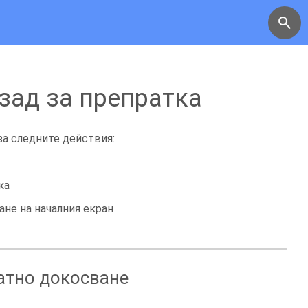
зад за препратка
за следните действия:
ка
не на началния екран
атно докосване