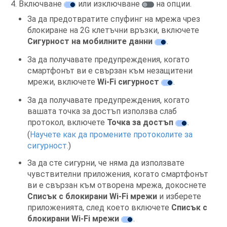
Включване
или изключване
на опции.
За да предотвратите спуфинг на мрежа чрез
блокиране на 2G клетъчни връзки, включете
Сигурност на мобилните данни
.
За да получавате предупреждения, когато
смартфонът ви е свързан към незащитени
мрежи, включете
Wi-Fi сигурност
.
За да получавате предупреждения, когато
вашата точка за достъп използва слаб
протокол, включете
Точка за достъп
.
(
Научете как да промените протоколите за
сигурност.
)
За да сте сигурни, че няма да използвате
чувствителни приложения, когато смартфонът
ви е свързан към отворена мрежа, докоснете
Списък с блокирани Wi-Fi мрежи
и изберете
приложенията, след което включете
Списък с
блокирани Wi-Fi мрежи
.