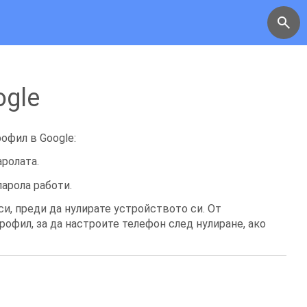
ogle
рофил в Google:
аролата.
парола работи.
си, преди да нулирате устройството си. От
офил, за да настроите телефон след нулиране, ако