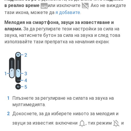
в реално време
или изключите
. Ако не виждате
тази икона, можете да
я добавите
.
Мелодия на смартфона, звуци за известяване и
аларми.
За да регулирате тези настройки за сила на
звука, натиснете бутон за сила на звука и след това
използвайте тази препратка на началния екран:
Плъзнете за регулиране на силата на звука на
мултимедията.
Докоснете, за да изберете нивото за мелодия и
звуци за известия: включени
, тих режим
и