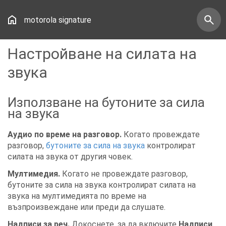
motorola signature
Настройване на силата на
звука
Използване на бутоните за сила
на звука
Аудио по време на разговор.
Когато провеждате
разговор,
бутоните за сила на звука
контролират
силата на звука от другия човек.
Мултимедия.
Когато не провеждате разговор,
бутоните за сила на звука контролират силата на
звука на мултимедията по време на
възпроизвеждане или преди да слушате.
Надписи за реч.
Докоснете, за да включите
Надписи