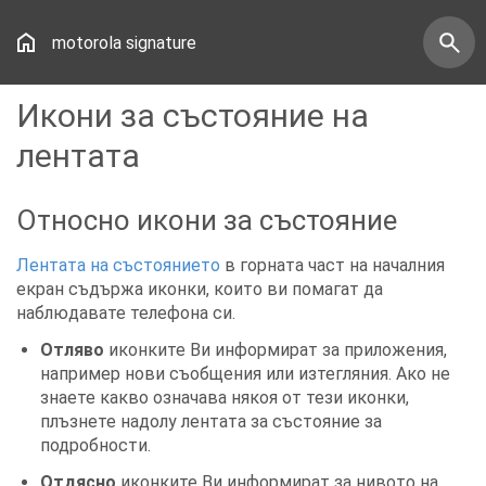
motorola signature
Икони за състояние на
лентата
Относно икони за състояние
Лентата на състоянието
в горната част на началния
екран съдържа иконки, които ви помагат да
наблюдавате телефона си.
Отляво
иконките Ви информират за приложения,
например нови съобщения или изтегляния. Ако не
знаете какво означава някоя от тези иконки,
плъзнете надолу лентата за състояние за
подробности.
Отдясно
иконките Ви информират за нивото на