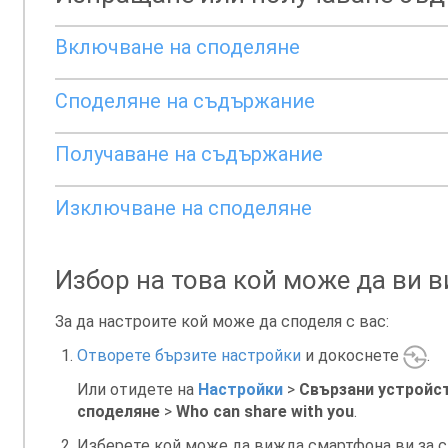
Включване на споделяне
Споделяне на съдържание
Получаване на съдържание
Изключване на споделяне
Избор на това кой може да ви 
За да настроите кой може да споделя с вас:
Отворете бързите настройки
и докоснете
.
Или отидете на
Настройки
>
Свързани устройс
споделяне
>
Who can share with you
.
Изберете кой може да вижда смартфона ви за с