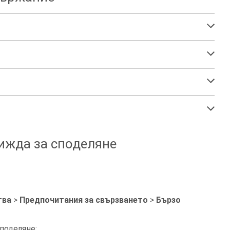
вижда за споделяне
тва
>
Предпочитания за свързването
>
Бързо
поделяне: