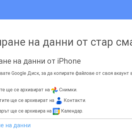
ране на данни от стар с
не на данни от iPhone
ате Google Диск, за да копирате файлове от своя акаунт в
те ще се архивират на
Снимки.
тите ще се архивират на
Контакти.
арът ще се архивира на
Календар.
е на данни