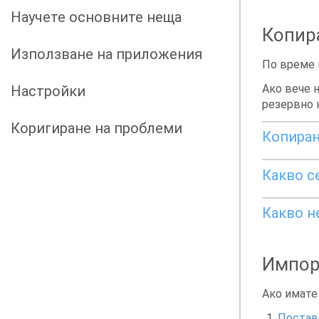
Научете основните неща
Копира
Използване на приложения
По време 
Ако вече 
Настройки
резервно к
Коригиране на проблеми
Копиран
Какво с
Какво н
Импор
Ако имате
Постав