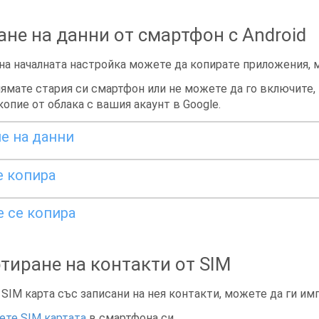
не на данни от смартфон с Android
на началната настройка можете да копирате приложения, м
нямате стария си смартфон или не можете да го включите,
опие от облака с вашия акаунт в Google.
е на данни
е копира
е се копира
тиране на контакти от SIM
 SIM карта със записани на нея контакти, можете да ги им
ете SIM картата
в смартфона си.